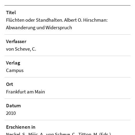
Titel
Flüchten oder Standhalten. Albert O. Hirschman:
Abwanderung und Widerspruch
Verfasser
von Scheve, C.
Verlag
Campus
Ort
Frankfurt am Main
Datum
2010
Erschienen in
Neckel, S., Mijic, A., von Scheve, C., Titton, M. (Eds.).