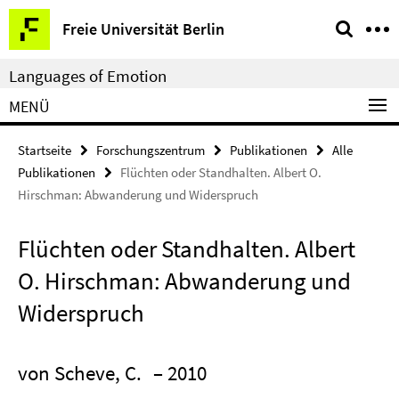
Springe
Service-
Freie Universität Berlin
direkt
Navigation
zu
Languages of Emotion
Inhalt
MENÜ
Startseite
Forschungszentrum
Publikationen
Alle
Publikationen
Flüchten oder Standhalten. Albert O.
Hirschman: Abwanderung und Widerspruch
Flüchten oder Standhalten. Albert
O. Hirschman: Abwanderung und
Widerspruch
von Scheve, C.
– 2010