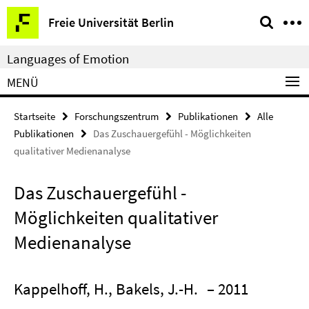
Springe
Service-
Freie Universität Berlin
direkt
Navigation
zu
Languages of Emotion
Inhalt
MENÜ
Startseite
Forschungszentrum
Publikationen
Alle
Publikationen
Das Zuschauergefühl - Möglichkeiten
qualitativer Medienanalyse
Das Zuschauergefühl -
Möglichkeiten qualitativer
Medienanalyse
Kappelhoff, H., Bakels, J.-H.
– 2011