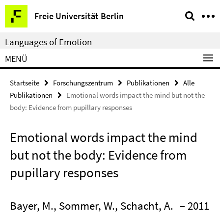
Springe
Service-
Freie Universität Berlin
direkt
Navigation
zu
Languages of Emotion
Inhalt
MENÜ
Startseite
Forschungszentrum
Publikationen
Alle
Publikationen
Emotional words impact the mind but not the
body: Evidence from pupillary responses
Emotional words impact the mind
but not the body: Evidence from
pupillary responses
Bayer, M., Sommer, W., Schacht, A.
– 2011