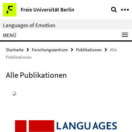
Springe
Service-
Freie Universität Berlin
direkt
Navigation
zu
Languages of Emotion
Inhalt
MENÜ
Startseite
Forschungszentrum
Publikationen
Alle
Publikationen
Alle Publikationen