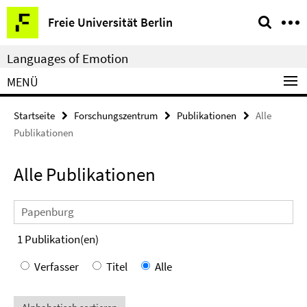
Springe
Service-
Freie Universität Berlin
direkt
Navigation
zu
Languages of Emotion
Inhalt
MENÜ
Startseite
Forschungszentrum
Publikationen
Alle
Publikationen
Alle Publikationen
Suchbegriff
1
Publikation(en)
Verfasser
Titel
Alle