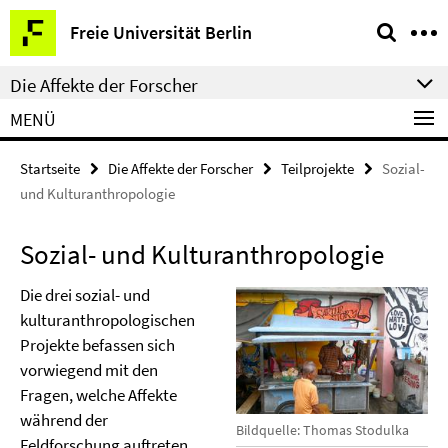
Springe
Service-
Freie Universität Berlin
direkt
Navigation
zu
Die Affekte der Forscher
Inhalt
MENÜ
Startseite
Die Affekte der Forscher
Teilprojekte
Sozial-
und Kulturanthropologie
Sozial- und Kulturanthropologie
Die drei sozial- und
kulturanthropologischen
Projekte befassen sich
vorwiegend mit den
Fragen, welche Affekte
während der
Bildquelle: Thomas Stodulka
Feldforschung auftreten,