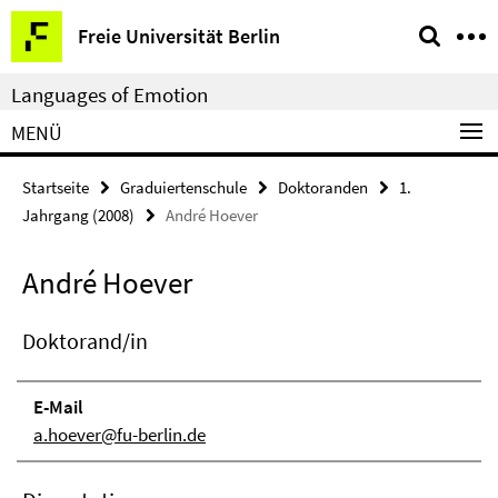
Springe
Service-
Freie Universität Berlin
direkt
Navigation
zu
Languages of Emotion
Inhalt
MENÜ
Startseite
Graduiertenschule
Doktoranden
1.
Jahrgang (2008)
André Hoever
André Hoever
Doktorand/in
E-Mail
a.hoever@fu-berlin.de