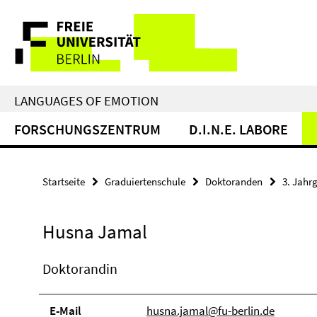
Springe
Service-
direkt
zu
Navigation
Inhalt
LANGUAGES OF EMOTION
FORSCHUNGSZENTRUM
D.I.N.E. LABORE
Startseite
Graduiertenschule
Doktoranden
3. Jahr
Husna Jamal
Doktorandin
E-Mail
husna.jamal@fu-berlin.de