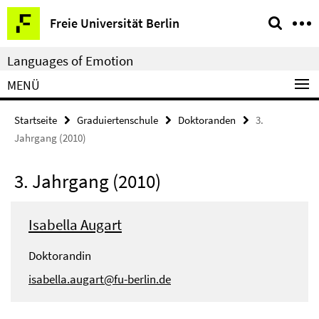
Springe
Service-
Freie Universität Berlin
direkt
Navigation
zu
Languages of Emotion
Inhalt
MENÜ
Startseite
Graduiertenschule
Doktoranden
3.
Jahrgang (2010)
3. Jahrgang (2010)
Isabella Augart
Doktorandin
isabella.augart@fu-berlin.de