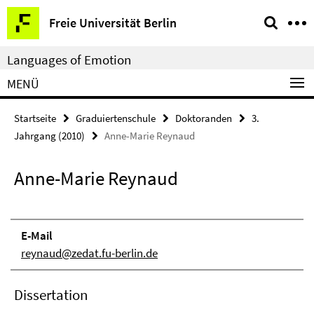
Springe
Service-
Freie Universität Berlin
direkt
Navigation
zu
Languages of Emotion
Inhalt
MENÜ
Startseite
Graduiertenschule
Doktoranden
3.
Jahrgang (2010)
Anne-Marie Reynaud
Anne-Marie Reynaud
E-Mail
reynaud@zedat.fu-berlin.de
Dissertation