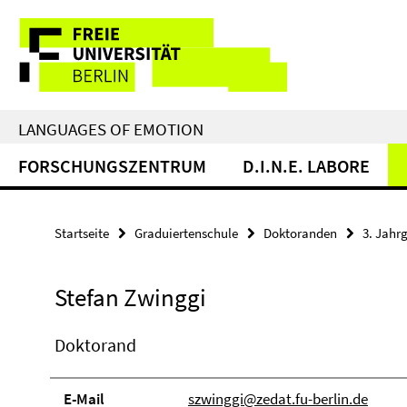
Springe
Service-
direkt
zu
Navigation
Inhalt
LANGUAGES OF EMOTION
FORSCHUNGSZENTRUM
D.I.N.E. LABORE
Startseite
Graduiertenschule
Doktoranden
3. Jahr
Stefan Zwinggi
Doktorand
E-Mail
szwinggi@zedat.fu-berlin.de