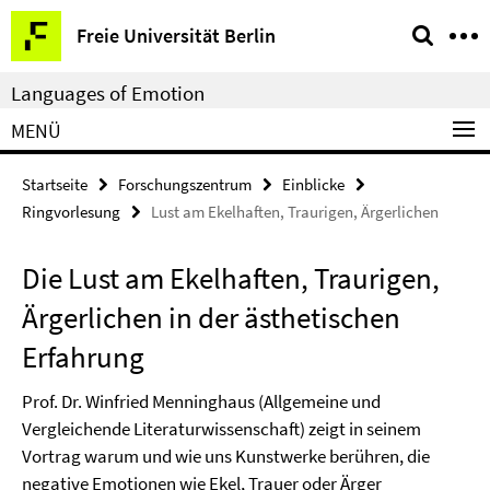
Springe
Service-
Freie Universität Berlin
direkt
Navigation
zu
Languages of Emotion
Inhalt
MENÜ
Startseite
Forschungszentrum
Einblicke
Ringvorlesung
Lust am Ekelhaften, Traurigen, Ärgerlichen
Die Lust am Ekelhaften, Traurigen,
Ärgerlichen in der ästhetischen
Erfahrung
Prof. Dr. Winfried Menninghaus (Allgemeine und
Vergleichende Literaturwissenschaft) zeigt in seinem
Vortrag warum und wie uns Kunstwerke berühren, die
negative Emotionen wie Ekel, Trauer oder Ärger