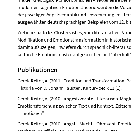
mit der theologisch-philosophischen Affektenlehre des M
modernen kognitiven Emotionstheorie werden die Vora
der jeweiligen Angstsemantik und -inszenierung im liter
ausgewählten deutschsprachigen Beispielen vom 12. bis
Ziel innerhalb des Clusters ist es, vom literarischen Pa
Modifikation und Emotionstransformation in historische
damit aufzuzeigen, inwiefern durch sprachlich-literaris
kulturelle Emotionsmuster aufgebrochen und 'überholt
Publikationen
Gerok-Reiter, A. (2011). Tradition und Transformation. 
Historia von D. Johann Fausten. KulturPoetik 11 (1).
Gerok-Reiter, A. (2010). angest/vorhte – literarisch. Mög
Emotionsforschung zwischen Text und Kontext. Zeitschri
"Emotionen"
Gerok-Reiter, A. (2010). Angst – Macht – Ohmacht. Emoti