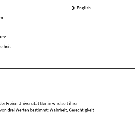
English
um
utz
reiheit
r Freien Universität Berlin wird seit ihrer
on drei Werten bestimmt: Wahrheit, Gerechtigkeit