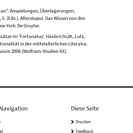
ristan". Anspielungen, Überlagerungen,
n, S. (Eds.). Alterstopoi. Das Wissen von den
ew York: De Gruyter.
nsätze im 'Fortunatus'. Haubrichs,W., Lutz,
ionalität in der mittelalterlichen Literatur.
oquium 2006 (Wolfram-Studien XX)
Navigation
Diese Seite
e
Drucken
er
Feedback