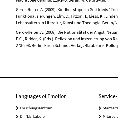
Machtvolle Gefühle. 218-245. Berlin: W. de Gruyter.
Gerok-Reiter, A. (2009). Kindheitstopoi in Gottfrieds "T
Funktionalisierungen. Elm, D., Fitzon, T., Liess, K., Linde
Lebensaltern in Literatur, Kunst und Theologie. Berlin/N
Gerok-Reiter, A. (2008). Die Rationalität der Angst: Neua
E.C., Ridder, K. (Eds.). Reflexion und Inszenierung von Rat
273-298. Berlin: Erich Schmidt Verlag. Blaubeurer Koll
Languages of Emotion
Service-
Forschungszentrum
Startseit
D.I.N.E. Labore
Mitarbeit