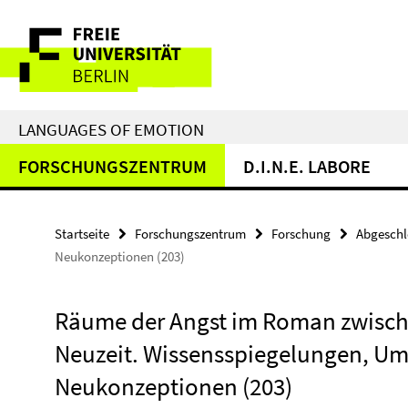
Springe
Service-
direkt
zu
Navigation
Inhalt
LANGUAGES OF EMOTION
FORSCHUNGSZENTRUM
D.I.N.E. LABORE
Startseite
Forschungszentrum
Forschung
Abgeschl
Neukonzeptionen (203)
Räume der Angst im Roman zwische
Neuzeit. Wissensspiegelungen, U
Neukonzeptionen (203)