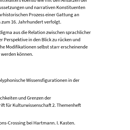
ittelalters ebenso wie mit den Ansätzen der
ussetzungen und narrativen Konstituenten
arhistorischen Prozess einer Gattung an
 zum 16. Jahrhundert verfolgt.
radigma aus die Relation zwischen sprachlicher
r Perspektive in den Blick zu rücken und
che Modifikationen selbst starr erscheinende
' werden können.
Polyphonische Wissensfigurationen in der
lichkeiten und Grenzen der
ft für Kulturwissenschaft 2. Themenheft
ons-Crossing bei Hartmann. I. Kasten.