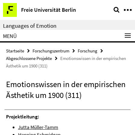
Springe
Service-
Freie Universität Berlin
direkt
Navigation
zu
Languages of Emotion
Inhalt
MENÜ
Startseite
Forschungszentrum
Forschung
Abgeschlossene Projekte
Emotionswissen in der empirischen
Ästhetik um 1900 (311)
Emotionswissen in der empirischen
Ästhetik um 1900 (311)
Projektleitung:
Jutta Müller-Tamm
Henning Schmidgen