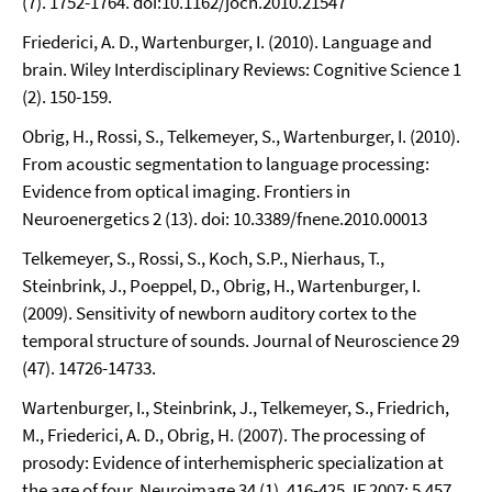
(7). 1752-1764. doi:10.1162/jocn.2010.21547
Friederici, A. D., Wartenburger, I. (2010). Language and
brain. Wiley Interdisciplinary Reviews: Cognitive Science 1
(2). 150-159.
Obrig, H., Rossi, S., Telkemeyer, S., Wartenburger, I. (2010).
From acoustic segmentation to language processing:
Evidence from optical imaging. Frontiers in
Neuroenergetics 2 (13). doi: 10.3389/fnene.2010.00013
Telkemeyer, S., Rossi, S., Koch, S.P., Nierhaus, T.,
Steinbrink, J., Poeppel, D., Obrig, H., Wartenburger, I.
(2009). Sensitivity of newborn auditory cortex to the
temporal structure of sounds. Journal of Neuroscience 29
(47). 14726-14733.
Wartenburger, I., Steinbrink, J., Telkemeyer, S., Friedrich,
M., Friederici, A. D., Obrig, H. (2007). The processing of
prosody: Evidence of interhemispheric specialization at
the age of four. Neuroimage 34 (1). 416-425. IF 2007: 5.457