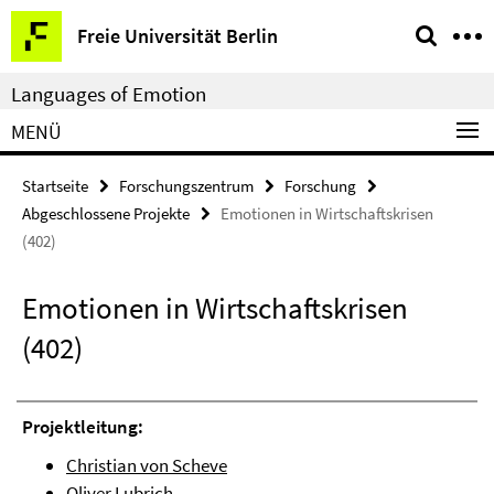
Springe
Service-
Freie Universität Berlin
direkt
Navigation
zu
Languages of Emotion
Inhalt
MENÜ
Startseite
Forschungszentrum
Forschung
Abgeschlossene Projekte
Emotionen in Wirtschaftskrisen
(402)
Emotionen in Wirtschaftskrisen
(402)
Projektleitung:
Christian von Scheve
Oliver Lubrich