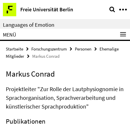
Springe
Service-
Freie Universität Berlin
direkt
Navigation
zu
Languages of Emotion
Inhalt
MENÜ
Startseite
Forschungszentrum
Personen
Ehemalige
Mitglieder
Markus Conrad
Markus Conrad
Projektleiter "Zur Rolle der Lautphysiognomie in
Sprachorganisation, Sprachverarbeitung und
künstlerischer Sprachproduktion"
Publikationen