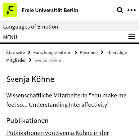
Springe
Service-
Freie Universität Berlin
direkt
Navigation
zu
Languages of Emotion
Inhalt
MENÜ
Startseite
Forschungszentrum
Personen
Ehemalige
Mitglieder
Svenja Köhne
Svenja Köhne
Wissenschaftliche Mitarbeiterin "You make me
feel so... Understanding Interaffectivity"
Publikationen
Publikationen von Svenja Köhne in der