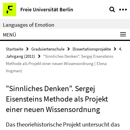
Springe
Service-
Freie Universität Berlin
direkt
Navigation
zu
Languages of Emotion
Inhalt
MENÜ
Startseite
Graduiertenschule
Dissertationsprojekte
4.
Jahrgang (2011)
"Sinnliches Denken". Sergej Eisensteins
Methode als Projekt einer neuen Wissensordnung ( Elena
Vogman)
"Sinnliches Denken". Sergej
Eisensteins Methode als Projekt
einer neuen Wissensordnung
Das theoriehistorische Projekt untersucht das