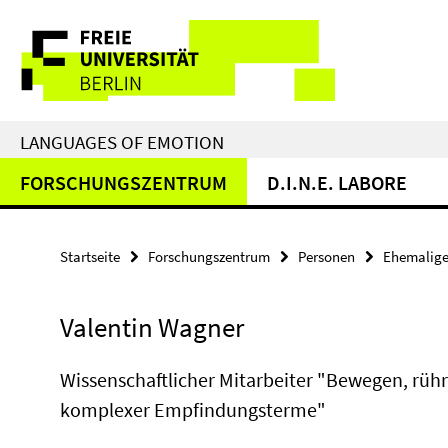
Springe
Service-
direkt
zu
Navigation
Inhalt
LANGUAGES OF EMOTION
FORSCHUNGSZENTRUM
D.I.N.E. LABORE
Startseite
Forschungszentrum
Personen
Ehemalige
Valentin Wagner
Wissenschaftlicher Mitarbeiter "Bewegen, rühr
komplexer Empfindungsterme"